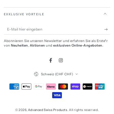
EXKLUSIVE VORTEILE
E-
Mail
Abonnieren Sie unseren Newsletter und erfahren Sie als Erste*r
hier
von
Neuheiten
,
Aktionen
und
exklusiven Online-Angeboten
.
eingeben
Facebook
Instagram
Land/Region
Schweiz (CHF CHF)
Zahlungsmöglichkeiten
© 2026,
Advanced Swiss Products
. All rights reserved.